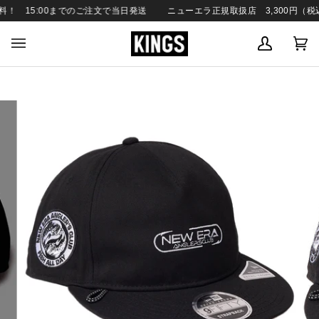
SKIP
 15:00までのご注文で当日発送
ニューエラ正規取扱店 3,300円（税込
TO
CONTENT
MY
C
(0
ACCOUN