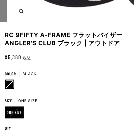
Zoom
RC 9FIFTY A-FRAME フラットバイザー
ANGLER'S CLUB ブラック | アウトドア
¥6,380
税込
COLOR
BLACK
BLACK
VARIANT
SOLD
OUT
OR
UNAVAILABLE
SIZE
ONE SIZE
VARIANT
ONE SIZE
SOLD
OUT
QTY
OR
UNAVAILABLE