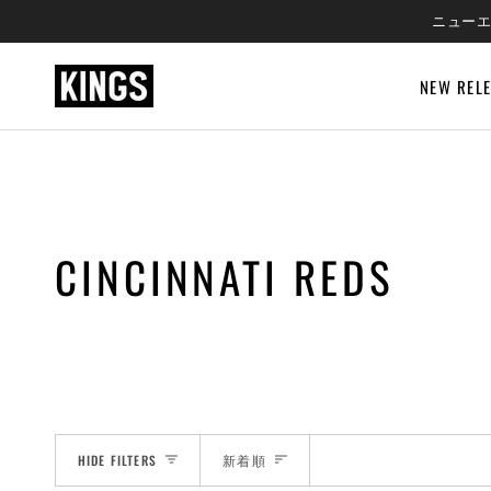
SKIP
ニューエ
TO
CONTENT
NEW REL
CINCINNATI REDS
SORT
HIDE FILTERS
新着順