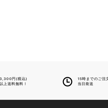
CITY
CONNECT
シ
ン
シ
ナ
テ
ィ・
レ
ッ
ズ
ブ
ラ
ッ
ク
3,300円(税込)
15時までのご注
14521624
以上送料無料！
当日発送