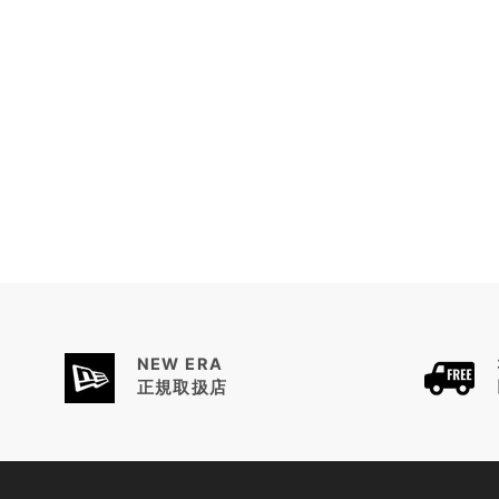
CITY
CONNECT
シ
ン
シ
ナ
テ
ィ・
レ
ッ
ズ
レ
ッ
ド
14942558
NEW ERA
正規取扱店