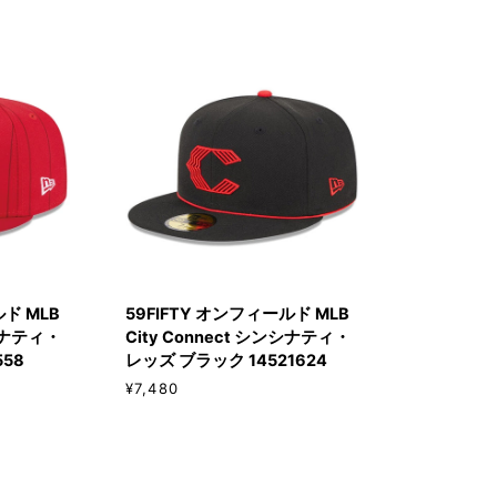
QUICK ADD
59FIFTY
ルド MLB
59FIFTY オンフィールド MLB
オ
ンシナティ・
City Connect シンシナティ・
ン
558
レッズ ブラック 14521624
フ
¥7,480
ィ
ー
ル
ド
MLB