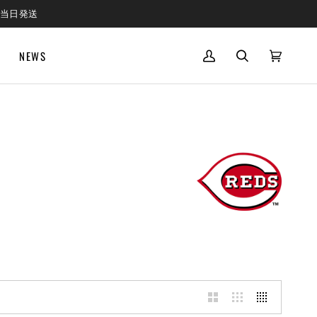
で当日発送
NEWS
MY
SEARCH
CART
(0)
ACCOUNT