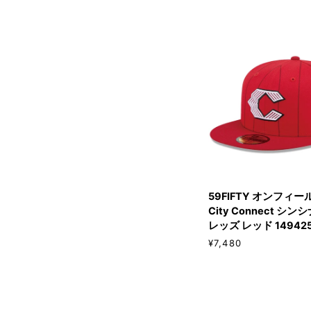
QUICK ADD
59FIFTY
59FIFTY オンフィー
オ
City Connect シ
ン
レッズ レッド 14942
フ
¥7,480
ィ
ー
ル
ド
MLB