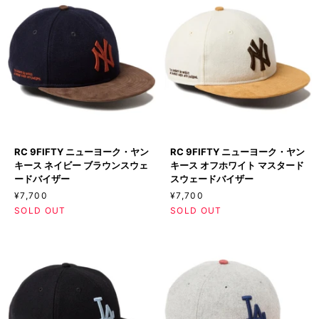
RC
RC
RC 9FIFTY ニューヨーク・ヤン
RC 9FIFTY ニューヨーク・ヤン
9FIFTY
9FIFTY
キース ネイビー ブラウンスウェ
キース オフホワイト マスタード
ニ
ニ
ードバイザー
スウェードバイザー
ュ
ュ
¥7,700
¥7,700
ー
ー
SOLD OUT
SOLD OUT
ヨ
ヨ
ー
ー
ク・
ク・
ヤ
ヤ
ン
ン
キ
キ
ー
ー
ス
ス