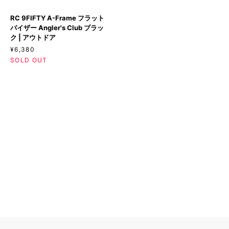
ラ
ー
RC
ッ
ピ
RC 9FIFTY A-Frame フラット
9FIFTY
ク
ン
バイザー Angler's Club ブラッ
A-
ス
ク
ク | アウトドア
FRAME
ウ
ス
¥6,380
フ
ェ
ウ
SOLD OUT
ラ
ー
ェ
ッ
ド
ー
ト
バ
ド
バ
イ
バ
イ
ザ
イ
ザ
ー
ザ
ー
ー
ANGLER'S
CLUB
ブ
ラ
ッ
ク
|
ア
ウ
ト
ド