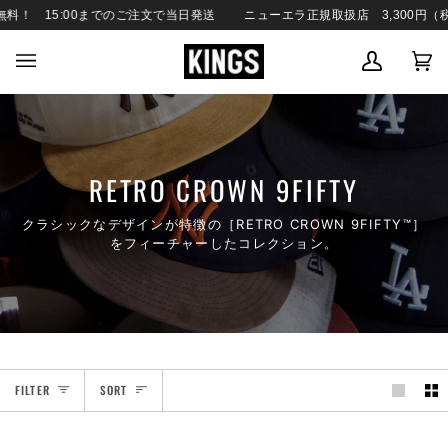
SKIP
！ 15:00までのご注文で当日発送
ニューエラ正規取扱店 3,300円（税
TO
CONTENT
MY
C
(0
ACCOUN
RETRO CROWN 9FIFTY
クラシックなデザインが特徴の［RETRO CROWN 9FIFTY™］
をフィーチャーしたコレクション。
SORT
FILTER
SORT