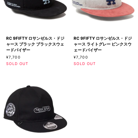
ネ
オ
イ
フ
ビ
ホ
ー
ワ
ブ
イ
ラ
ト
RC
RC
ウ
マ
RC 9FIFTY ロサンゼルス・ドジ
RC 9FIFTY ロサンゼルス・ドジ
9FIFTY
9FIFTY
ン
ス
ャース ブラック ブラックスウェ
ャース ライトグレー ピンクスウ
ロ
ロ
ス
タ
ードバイザー
ェードバイザー
サ
サ
ウ
ー
¥7,700
¥7,700
ン
ン
ェ
ド
SOLD OUT
SOLD OUT
ゼ
ゼ
ー
ス
ル
ル
ド
ウ
ス・
ス・
バ
ェ
ド
ド
イ
ー
ジ
ジ
ザ
ド
ャ
ャ
ー
バ
ー
ー
イ
ス
ス
ザ
ブ
ラ
ー
ラ
イ
ッ
ト
ク
グ
ブ
レ