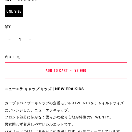
ONE SIZE
QTY
−
+
残り
1
点
ADD TO CART
•
¥3,960
ニューエラ キャップ キッズ | NEW ERA KIDS
カーブドバイザーキャップの定番モデル9TWENTYをチャイルドサイズ
にアレンジした、ニューエラキャップ。
フロント部分に芯がなく柔らかな被り心地が特徴の9TWENTY。
男女問わず着用しやすいシルエットです。
バイザー（つば）はあらかじめ着用しやすい状態にカーブしています。