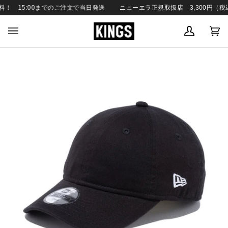
SKIP
 15:00までのご注文で当日発送
ニューエラ正規取扱店 3,300円（税込
TO
CONTENT
MY
C
(0
ACCOUN