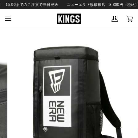
SKIP
15:00までのご注文で当日発送
ニューエラ正規取扱店 3,300円（税込）以
TO
CONTENT
MY
C
(0
ACCOUN