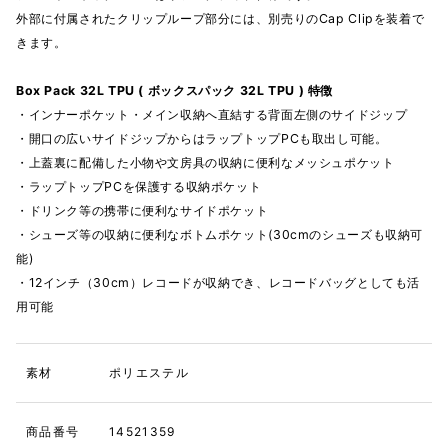
外部に付属されたクリップループ部分には、別売りのCap Clipを装着で
きます。
Box Pack 32L TPU ( ボックスパック 32L TPU ) 特徴
・インナーポケット・メイン収納へ直結する背面左側のサイドジップ
・開口の広いサイドジップからはラップトップPCも取出し可能。
・上蓋裏に配備した小物や文房具の収納に便利なメッシュポケット
・ラップトップPCを保護する収納ポケット
・ドリンク等の携帯に便利なサイドポケット
・シューズ等の収納に便利なボトムポケット(30cmのシューズも収納可
能)
・12インチ（30cm）レコードが収納でき、レコードバッグとしても活
用可能
素材
ポリエステル
商品番号
14521359