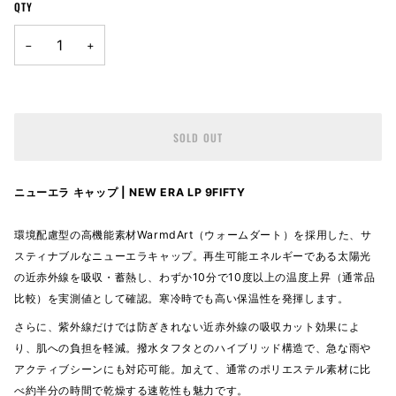
QTY
OR
UNAVAILABLE
−
+
SOLD OUT
ニューエラ キャップ | NEW ERA LP 9FIFTY
環境配慮型の高機能素材WarmdArt（ウォームダート）を採用した、サ
スティナブルなニューエラキャップ。再生可能エネルギーである太陽光
の近赤外線を吸収・蓄熱し、わずか10分で10度以上の温度上昇（通常品
比較）を実測値として確認。寒冷時でも高い保温性を発揮します。
さらに、紫外線だけでは防ぎきれない近赤外線の吸収カット効果によ
り、肌への負担を軽減。撥水タフタとのハイブリッド構造で、急な雨や
アクティブシーンにも対応可能。加えて、通常のポリエステル素材に比
べ約半分の時間で乾燥する速乾性も魅力です。