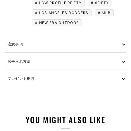
LOW PROFILE 9FIFTY
9FIFTY
LOS ANGELES DODGERS
MLB
NEW ERA OUTDOOR
注意事項
お手入れ方法
プレゼント梱包
YOU MIGHT ALSO LIKE