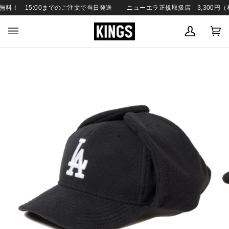
SKIP
料！ 15:00までのご注文で当日発送
ニューエラ正規取扱店 3,300円（税
TO
CONTENT
MY
C
(0
ACCOUN