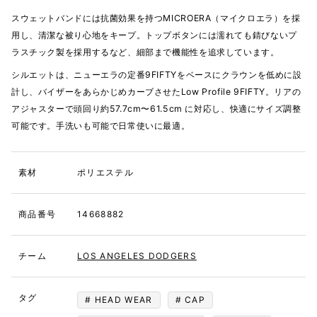
スウェットバンドには抗菌効果を持つMICROERA（マイクロエラ）を採
用し、清潔な被り心地をキープ。トップボタンには濡れても錆びないプ
ラスチック製を採用するなど、細部まで機能性を追求しています。
シルエットは、ニューエラの定番9FIFTYをベースにクラウンを低めに設
計し、バイザーをあらかじめカーブさせたLow Profile 9FIFTY。リアの
アジャスターで頭回り約57.7cm〜61.5cm に対応し、快適にサイズ調整
可能です。手洗いも可能で日常使いに最適。
素材
ポリエステル
商品番号
14668882
チーム
LOS ANGELES DODGERS
タグ
HEAD WEAR
CAP