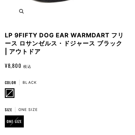
Zoom
LP 9FIFTY DOG EAR WARMDART フリ
ース ロサンゼルス・ドジャース ブラック
| アウトドア
¥8,800
税込
COLOR
BLACK
BLACK
VARIANT
SOLD
OUT
OR
UNAVAILABLE
SIZE
ONE SIZE
VARIANT
ONE SIZE
SOLD
OUT