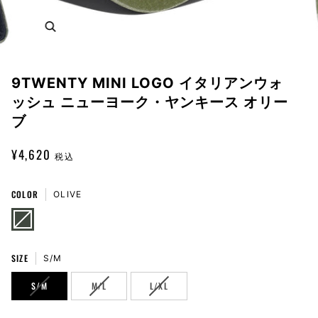
Zoom
9TWENTY MINI LOGO イタリアンウォ
ッシュ ニューヨーク・ヤンキース オリー
ブ
¥4,620
税込
COLOR
OLIVE
OLIVE
VARIANT
SOLD
OUT
OR
UNAVAILABLE
SIZE
S/M
VARIANT
VARIANT
VARIANT
S/M
M/L
L/XL
SOLD
SOLD
SOLD
OUT
OUT
OUT