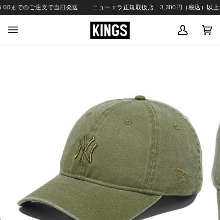
SKIP
00までのご注文で当日発送
ニューエラ正規取扱店 3,300円（税込）以上で
TO
CONTENT
MY
C
(0
ACCOUN