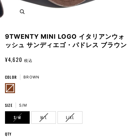
Zoom
9TWENTY MINI LOGO イタリアンウォ
ッシュ サンディエゴ・パドレス ブラウン
¥4,620
税込
COLOR
BROWN
BROWN
VARIANT
SOLD
OUT
OR
UNAVAILABLE
SIZE
S/M
VARIANT
VARIANT
VARIANT
S/M
M/L
L/XL
SOLD
SOLD
SOLD
OUT
OUT
OUT
QTY
OR
OR
OR
UNAVAILABLE
UNAVAILABLE
UNAVAILABLE