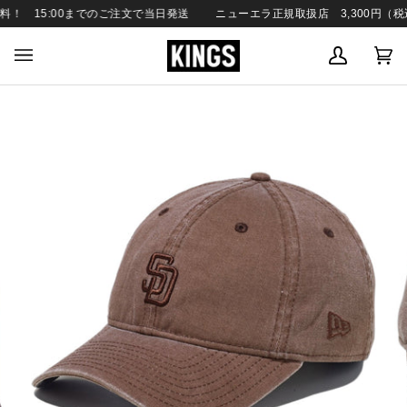
SKIP
 15:00までのご注文で当日発送
ニューエラ正規取扱店 3,300円（税込
TO
CONTENT
MY
C
(0
ACCOUN