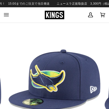
SKIP
 15:00までのご注文で当日発送
ニューエラ正規取扱店 3,300円（税込）
TO
CONTENT
MY
C
(0
ACCOUN