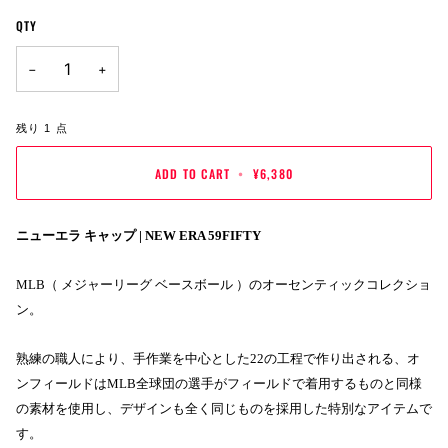
OUT
OUT
OUT
OUT
QTY
OR
OR
OR
OR
UNAVAILABLE
UNAVAILABLE
UNAVAILABLE
UNAVAILABLE
−
+
残り
1
点
ADD TO CART
•
¥6,380
ニューエラ キャップ | NEW ERA 59FIFTY
MLB（ メジャーリーグ ベースボール ）のオーセンティックコレクショ
ン。
熟練の職人により、手作業を中心とした22の工程で作り出される、オ
ンフィールドはMLB全球団の選手がフィールドで着用するものと同様
の素材を使用し、デザインも全く同じものを採用した特別なアイテムで
す。