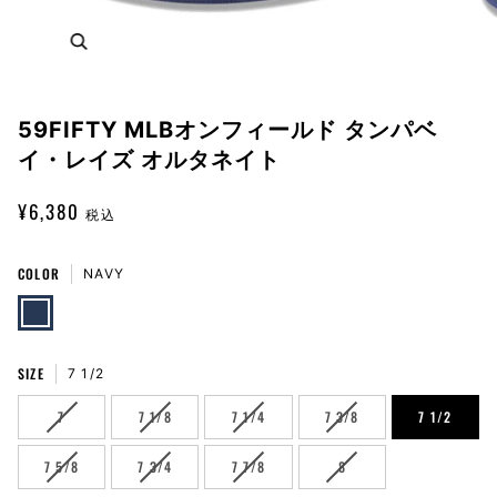
Zoom
59FIFTY MLBオンフィールド タンパベ
イ・レイズ オルタネイト
¥6,380
税込
COLOR
NAVY
NAVY
SIZE
7 1/2
VARIANT
VARIANT
VARIANT
VARIANT
7
7 1/8
7 1/4
7 3/8
7 1/2
SOLD
SOLD
SOLD
SOLD
OUT
OUT
OUT
OUT
VARIANT
VARIANT
VARIANT
VARIANT
7 5/8
7 3/4
7 7/8
8
OR
OR
OR
OR
SOLD
SOLD
SOLD
SOLD
UNAVAILABLE
UNAVAILABLE
UNAVAILABLE
UNAVAILABLE