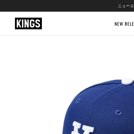
SKIP
ニューエ
TO
CONTENT
NEW REL