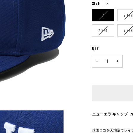
UNAVAILABLE
SIZE
7
VARIANT
VA
7
7 1/
SOLD
SO
OUT
OU
VARIANT
VA
7 3/4
7 7/
OR
OR
SOLD
SO
UNAVAILABLE
UN
OUT
OU
OR
OR
QTY
UNAVAILABLE
UN
−
+
ニューエラ キャップ | NE
球団ロゴを天地逆でレイ