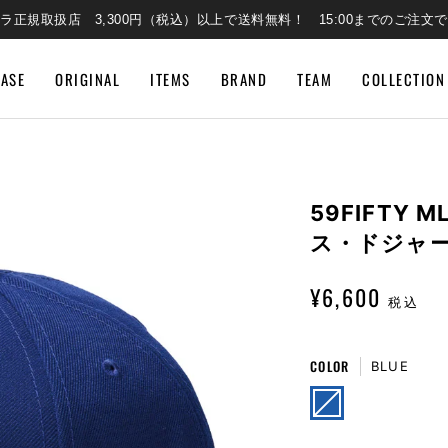
ラ正規取扱店 3,300円（税込）以上で送料無料！ 15:00までのご注文
EASE
ORIGINAL
ITEMS
BRAND
TEAM
COLLECTION
59FIFTY 
ス・ドジャー
¥6,600
税込
COLOR
BLUE
BLUE
VARIANT
SOLD
OUT
OR