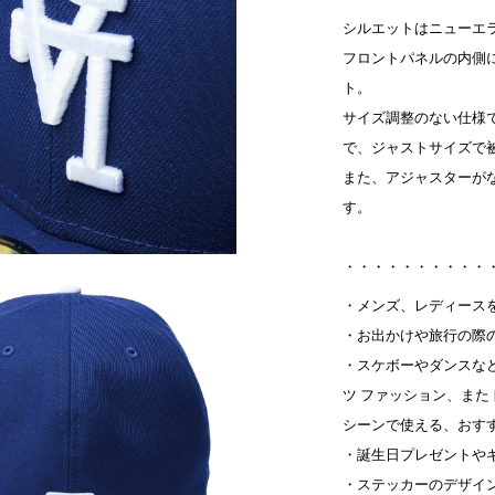
シルエットはニューエラ
フロントパネルの内側
ト。
サイズ調整のない仕様
で、ジャストサイズで
また、アジャスターが
す。
・・・・・・・・・・
・メンズ、レディース
・お出かけや旅行の際
・スケボーやダンスな
ツ ファッション、ま
シーンで使える、おす
・誕生日プレゼントや
・ステッカーのデザイ