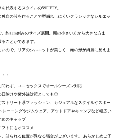
を代表するスタイルの59FIFTY。
に独自の芯を作ることで型崩れしにくいクラシックなシルエッ
で、約1cm刻みのサイズ展開。頭の小さい方から大きな方ま
被ることができます。
ないので、リアのシルエットが美しく、頭の形が綺麗に見えま
・・・
を問わず、ユニセックスでオールシーズン対応
の日除けや紫外線対策としても◎
どストリート系ファッション、カジュアルなスタイルやスポー
たトレーニングやジムウェア、アウトドアやキャンプなど幅広い
すめのキャップ
ギフトにもオススメ
ン、貼られる位置が異なる場合がございます。 あらかじめご了