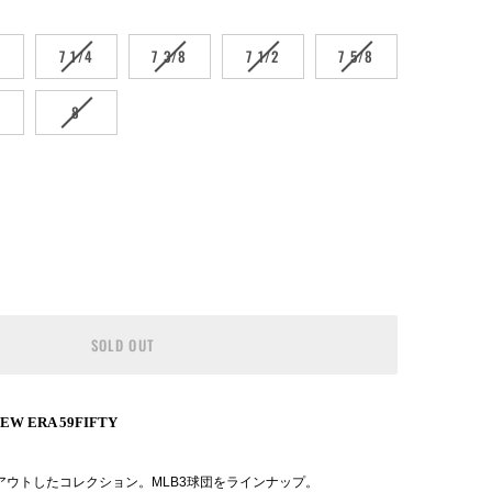
RIANT
VARIANT
VARIANT
VARIANT
VARIANT
8
7 1/4
7 3/8
7 1/2
7 5/8
LD
SOLD
SOLD
SOLD
SOLD
T
OUT
OUT
OUT
OUT
RIANT
VARIANT
8
8
OR
OR
OR
OR
LD
SOLD
AVAILABLE
UNAVAILABLE
UNAVAILABLE
UNAVAILABLE
UNAVAILABLE
T
OUT
OR
AVAILABLE
UNAVAILABLE
SOLD OUT
W ERA 59FIFTY
アウトしたコレクション。MLB3球団をラインナップ。