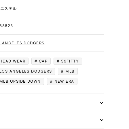
リエステル
88823
S ANGELES DODGERS
HEAD WEAR
CAP
59FIFTY
LOS ANGELES DODGERS
MLB
MLB UPSIDE DOWN
NEW ERA