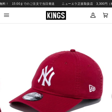
SKIP
料！ 15:00までのご注文で当日発送
ニューエラ正規取扱店 3,300円（税
TO
CONTENT
MY
C
(0
ACCOUN