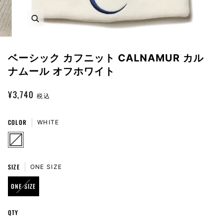
Zoom
ベーシック カフニット CALNAMUR カル
ナムール オフホワイト
¥3,740
税込
COLOR
WHITE
WHITE
VARIANT
SOLD
OUT
OR
UNAVAILABLE
SIZE
ONE SIZE
VARIANT
ONE SIZE
SOLD
OUT
QTY
OR
UNAVAILABLE