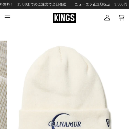
SKIP
無料！ 15:00までのご注文で当日発送
ニューエラ正規取扱店 3,300円（
TO
CONTENT
MY
C
(0
ACCOUN