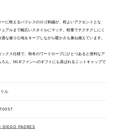
ラーに映えるパドレスのロゴ刺繍が、程よいアクセントとな
ジュアルまで幅広いスタイルにマッチ。軽量でチクチクしにく
快適な被り心地をキープしながら暖かさも兼ね備えています。
セックス仕様で、秋冬のワードローブにひとつあると便利なア
ちろん、MLBファンへのギフトにも喜ばれるニットキャップで
クリル
70057
 DIEGO PADRES