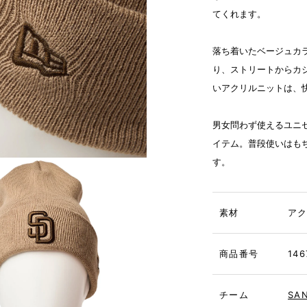
てくれます。
落ち着いたベージュカ
り、ストリートからカ
いアクリルニットは、
男女問わず使えるユニ
イテム。普段使いはも
す。
素材
ア
商品番号
146
チーム
SAN