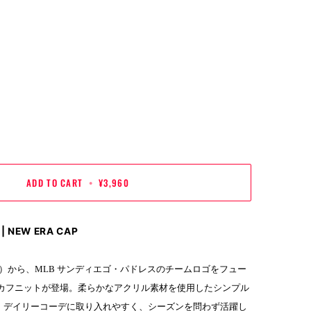
ADD TO CART
•
¥3,960
NEW ERA CAP
エラ）から、MLB サンディエゴ・パドレスのチームロゴをフュー
 カフニットが登場。柔らかなアクリル素材を使用したシンプル
、デイリーコーデに取り入れやすく、シーズンを問わず活躍し