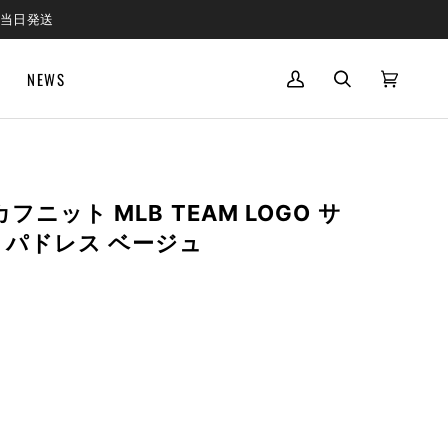
で当日発送
NEWS
MY
SEARCH
CART
(0)
ACCOUNT
フニット MLB TEAM LOGO サ
パドレス ベージュ