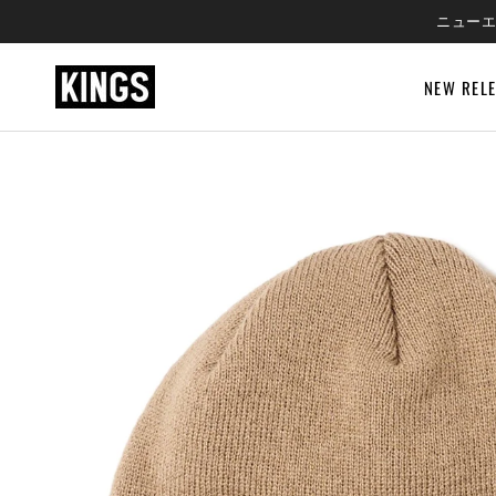
SKIP
ニューエ
TO
CONTENT
NEW REL