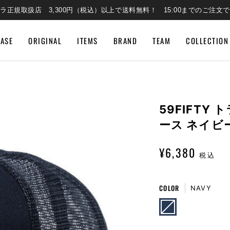
ラ正規取扱店 3,300円（税込）以上で送料無料！ 15:00までのご注文
EASE
ORIGINAL
ITEMS
BRAND
TEAM
COLLECTION
59FIFTY
ース ネイビ
¥6,380
税込
COLOR
NAVY
NAVY
VARIANT
SOLD
OUT
OR