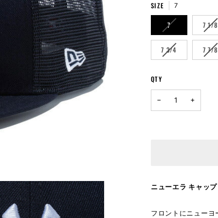
UNAVAILABLE
SIZE
7
VARIANT
VA
7
7 1/
SOLD
SO
OUT
OU
VARIANT
VA
7 3/4
7 7/
OR
OR
SOLD
SO
UNAVAILABLE
UN
OUT
OU
OR
OR
QTY
UNAVAILABLE
UN
−
+
ニューエラ キャップ | 
フロントにニューヨ