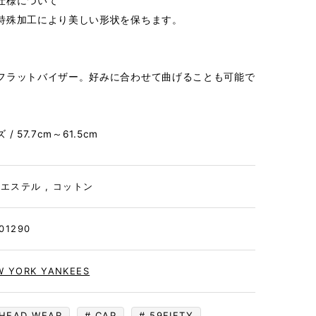
仕様について
特殊加工により美しい形状を保ちます。
フラットバイザー。好みに合わせて曲げることも可能で
 57.7cm～61.5cm
エステル , コットン
01290
W YORK YANKEES
HEAD WEAR
CAP
59FIFTY