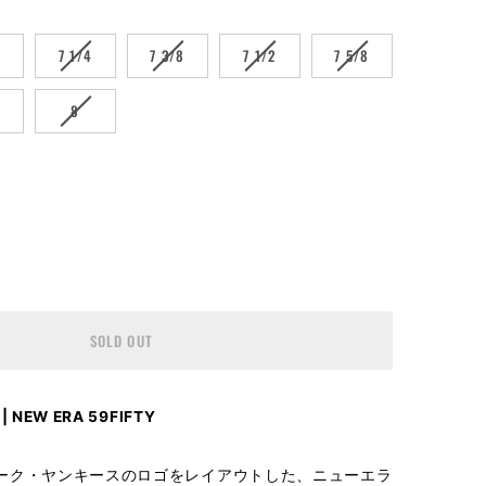
RIANT
VARIANT
VARIANT
VARIANT
VARIANT
8
7 1/4
7 3/8
7 1/2
7 5/8
LD
SOLD
SOLD
SOLD
SOLD
T
OUT
OUT
OUT
OUT
RIANT
VARIANT
8
8
OR
OR
OR
OR
LD
SOLD
AVAILABLE
UNAVAILABLE
UNAVAILABLE
UNAVAILABLE
UNAVAILABLE
T
OUT
OR
AVAILABLE
UNAVAILABLE
SOLD OUT
NEW ERA 59FIFTY
ーク・ヤンキースのロゴをレイアウトした、ニューエラ