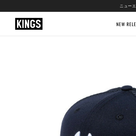
SKIP
ニューエ
TO
CONTENT
NEW REL