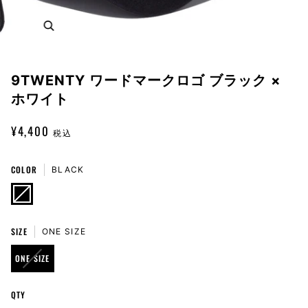
Zoom
9TWENTY ワードマークロゴ ブラック ×
ホワイト
¥4,400
税込
COLOR
BLACK
BLACK
VARIANT
SOLD
OUT
OR
UNAVAILABLE
SIZE
ONE SIZE
VARIANT
ONE SIZE
SOLD
OUT
QTY
OR
UNAVAILABLE