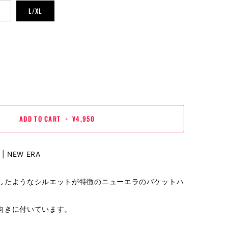
RIANT
L/XL
LD
T
AVAILABLE
ADD TO CART
•
¥4,950
 NEW ERA
したようなシルエットが特徴のニューエラのバケットハ
向きに付いています。