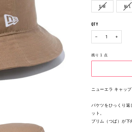
VARIANT
VA
S/M
M/L
SOLD
SO
OUT
OU
OR
OR
QTY
UNAVAILABLE
UN
−
+
残り
1
点
ニューエラ キャップ |
バケツをひっくり返
ット。
ブリム（つば）が下