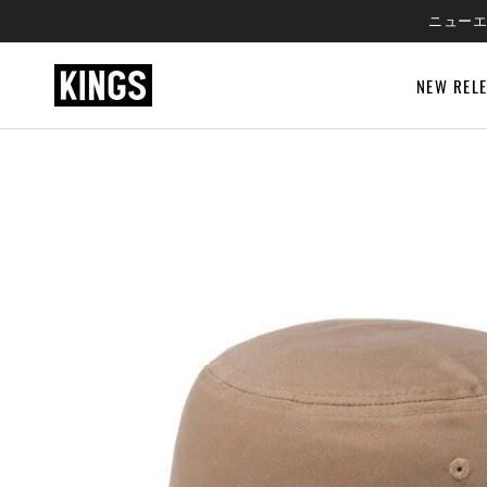
SKIP
ニューエ
TO
CONTENT
NEW REL