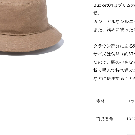
Bucket01はブリム
様。
カジュアルなシルエ
また、浅めに被った
クラウン部分にある
サイズはS/M（約57
なので、頭の小さな
折り畳んで持ち運ぶ
などに使用すること
素材
コ
商品番号
131