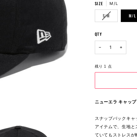
SIZE
M/L
VARIANT
S/M
M/L
SOLD
OUT
OR
QTY
UNAVAILABLE
−
+
残り
1
点
ニューエラ キャップ |
スナップバックキャ
アイテムで、生地と
ていてもストレスが