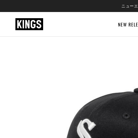
SKIP
ニューエ
TO
CONTENT
NEW REL