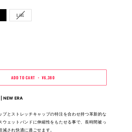
VARIANT
L/XL
SOLD
OUT
OR
UNAVAILABLE
ADD TO CART
•
¥6,380
 NEW ERA
ップとストレッチキャップの特注を合わせ持つ革新的な
スウェットバンドに伸縮性をもたせる事で、長時間被っ
軽減され快適に過ごせます。