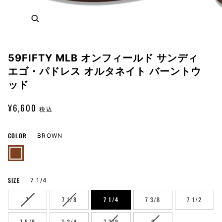
Zoom
59FIFTY MLB オンフィールド サンディ
エゴ・パドレス オルタネイト バーントウ
ッド
¥6,600
税込
COLOR
BROWN
BROWN
SIZE
7 1/4
VARIANT
VARIANT
7
7 1/8
7 1/4
7 3/8
7 1/2
SOLD
SOLD
OUT
OUT
VARIANT
VARIANT
7 5/8
7 3/4
7 7/8
8