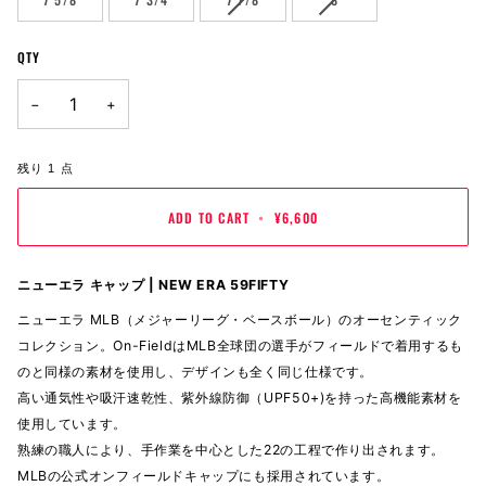
OR
OR
SOLD
SOLD
UNAVAILABLE
UNAVAILABLE
OUT
OUT
QTY
OR
OR
UNAVAILABLE
UNAVAILABLE
−
+
残り
1
点
ADD TO CART
•
¥6,600
ニューエラ キャップ | NEW ERA 59FIFTY
ニューエラ MLB（メジャーリーグ・ベースボール）のオーセンティック
コレクション。On-FieldはMLB全球団の選手がフィールドで着用するも
のと同様の素材を使用し、デザインも全く同じ仕様です。
高い通気性や吸汗速乾性、紫外線防御（UPF50+)を持った高機能素材を
使用しています。
熟練の職人により、手作業を中心とした22の工程で作り出されます。
MLBの公式オンフィールドキャップにも採用されています。