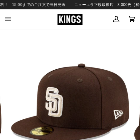
SKIP
！ 15:00までのご注文で当日発送
ニューエラ正規取扱店 3,300円（税込
TO
CONTENT
MY
C
(0
ACCOUN