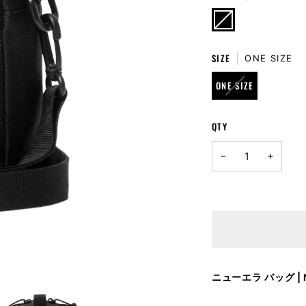
BLACK
VARIANT
SOLD
OUT
OR
UNAVAILABLE
SIZE
ONE SIZE
VARIANT
ONE SIZE
SOLD
OUT
OR
QTY
UNAVAILABLE
−
+
ニューエラ バッグ | N