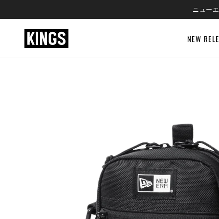
SKIP
ニューエ
TO
CONTENT
NEW REL