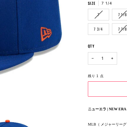
SIZE
7 1/4
VARIANT
VA
7
7 1/
SOLD
SO
OUT
OU
VA
7 3/4
7 7/
OR
OR
SO
UNAVAILABLE
UN
OU
OR
QTY
UN
−
+
残り
1
点
ニューエラ | NEW ERA 
MLB（ メジャーリー