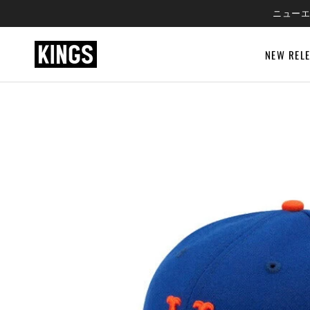
SKIP
ニューエ
TO
CONTENT
NEW REL