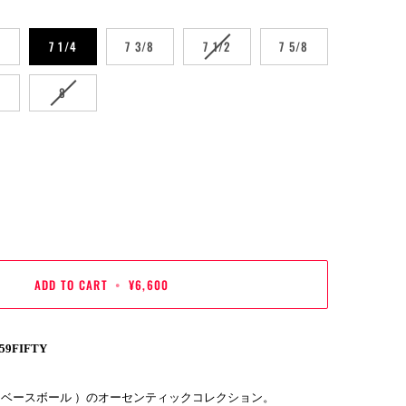
RIANT
VARIANT
8
7 1/4
7 3/8
7 1/2
7 5/8
LD
SOLD
T
OUT
RIANT
VARIANT
8
8
OR
LD
SOLD
AVAILABLE
UNAVAILABLE
T
OUT
OR
AVAILABLE
UNAVAILABLE
ADD TO CART
•
¥6,600
59FIFTY
グ ベースボール ）のオーセンティックコレクション。