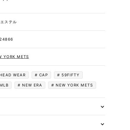
・・・
リエステル
24866
W YORK METS
HEAD WEAR
CAP
59FIFTY
MLB
NEW ERA
NEW YORK METS